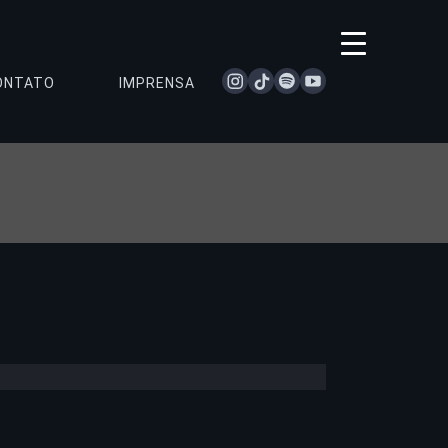
instagram
tiktok
spotify
youtube
ONTATO
IMPRENSA