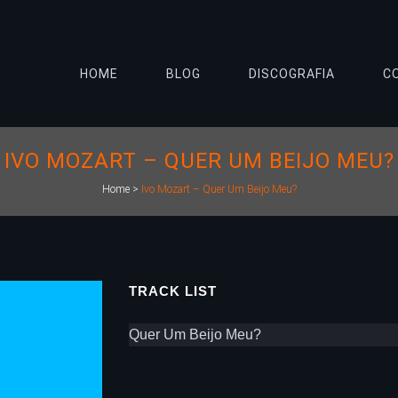
HOME
BLOG
DISCOGRAFIA
C
IVO MOZART – QUER UM BEIJO MEU?
Home
>
Ivo Mozart – Quer Um Beijo Meu?
TRACK LIST
Quer Um Beijo Meu?