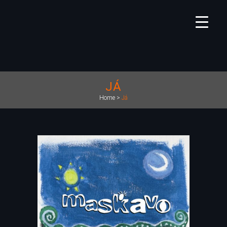
JÁ
Home
>
Já