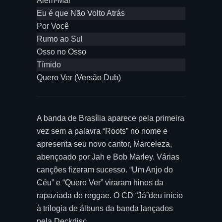
Além-Mar
Eu é que Não Volto Atrás
Por Você
Rumo ao Sul
Osso no Osso
Tímido
Quero Ver (Versão Dub)
A banda de Brasília aparece pela primeira
vez sem a palavra “Roots” no nome e
apresenta seu novo cantor, Marceleza,
abençoado por Jah e Bob Marley. Várias
canções fizeram sucesso. “Um Anjo do
Céu” e “Quero Ver” viraram hinos da
rapaziada do reggae. O CD “Já”deu início
à trilogia de álbuns da banda lançados
pela Deckdisc.