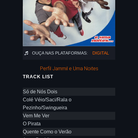
OUÇA NAS PLATAFORMAS:
DIGITAL
Perfil Jammil e Uma Noites
TRACK LIST
Só de Nós Dois
Colé Véio/Saci/Rala o
Pezinho/Swingueira
Vem Me Ver
O Pirata
Quente Como o Verão