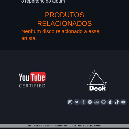
o repertório do álbum
PRODUTOS
RELACIONADOS
Nenhum disco relacionado a esse
artista.
I
T
F
S
D
N
A
T
Y
N
W
A
P
E
A
P
I
S
I
C
O
E
P
P
K
U
T
T
E
T
Z
S
L
T
T
DECKDISC 2025 – TODOS OS DIREITOS RESERVADOS