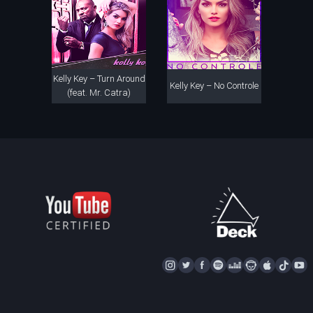
Kelly Key – Turn Around
Kelly Key – No Controle
(feat. Mr. Catra)
I
T
F
S
D
N
A
T
Y
N
W
A
P
E
A
P
I
S
I
C
O
E
P
P
K
U
T
T
E
T
Z
S
L
T
T