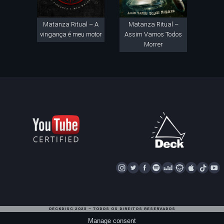
Matanza Ritual – A
Matanza Ritual –
vingança é meu motor
Assim Vamos Todos
Morrer
I
T
F
S
D
N
A
T
Y
N
W
A
P
E
A
P
I
S
I
C
O
E
P
P
K
U
T
T
E
T
Z
S
L
T
T
DECKDISC 2025 – TODOS OS DIREITOS RESERVADOS
A
T
I
E
T
E
O
U
Manage consent