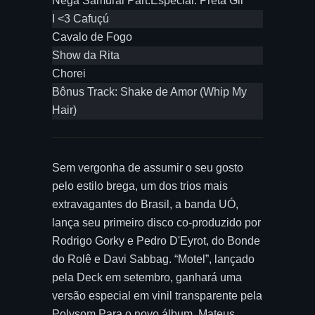
Nêga Samurai Part.Especial: Preta Gil
I <3 Cafuçú
Cavalo de Fogo
Show da Rita
Chorei
Bônus Track: Shake de Amor (Whip My
Hair)
Sem vergonha de assumir o seu gosto
pelo estilo brega, um dos trios mais
extravagantes do Brasil, a banda UÓ,
lança seu primeiro disco co-produzido por
Rodrigo Gorky e Pedro D'Eyrot, do Bonde
do Rolê e Davi Sabbag. “Motel”, lançado
pela Deck em setembro, ganhará uma
versão especial em vinil transparente pela
Polysom.Para o novo álbum, Mateus