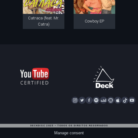
Catraca (feat. Mr.
Cowboy EP
Catra)
I
T
F
S
D
N
A
T
Y
N
W
A
P
E
A
P
I
S
I
C
O
E
P
P
K
U
T
T
E
T
Z
S
L
T
T
DECKDISC 2025 – TODOS OS DIREITOS RESERVADOS
A
T
I
E
T
E
O
U
Manage consent
G
E
F
R
A
K
B