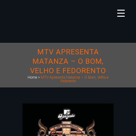
MTV APRESENTA
MATANZA – O BOM,
VELHO E FEDORENTO
Home
>
MTV Apresenta Matanza – O Bom, Velho e
Fedorento