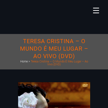
TERESA CRISTINA – O
MUNDO É MEU LUGAR –
AO VIVO (DVD)
Home
>
Teresa Cristina – O Mundo É Meu Lugar – Ao
Vivo (DVD)