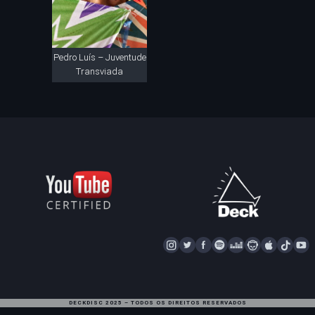
Pedro Luís – Juventude
Transviada
I
T
F
S
D
N
A
T
Y
N
W
A
P
E
A
P
I
S
I
C
O
E
P
P
K
U
T
T
E
T
Z
S
L
T
T
DECKDISC 2025 – TODOS OS DIREITOS RESERVADOS
A
T
I
E
T
E
O
U