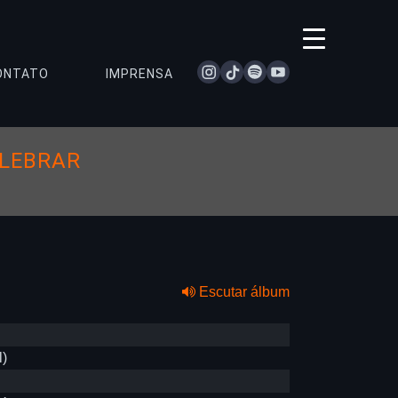
instagram
tiktok
spotify
youtube
ONTATO
IMPRENSA
ELEBRAR
Escutar álbum
l)