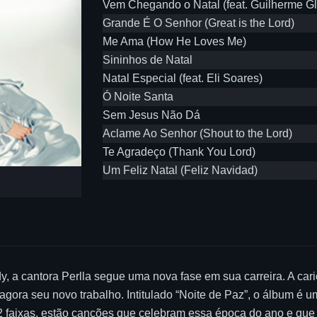
Vem Chegando o Natal (feat. Guilherme Gl
Grande É O Senhor (Great is the Lord)
Me Ama (How He Loves Me)
Sininhos de Natal
Natal Especial (feat. Eli Soares)
Ó Noite Santa
Sem Jesus Não Dá
Aclame Ao Senhor (Shout to the Lord)
Te Agradeço (Thank You Lord)
Um Feliz Natal (Feliz Navidad)
, a cantora Perlla segue uma nova fase em sua carreira. A car
gora seu novo trabalho. Intitulado “Noite de Paz”, o álbum é u
12 faixas, estão canções que celebram essa época do ano e q