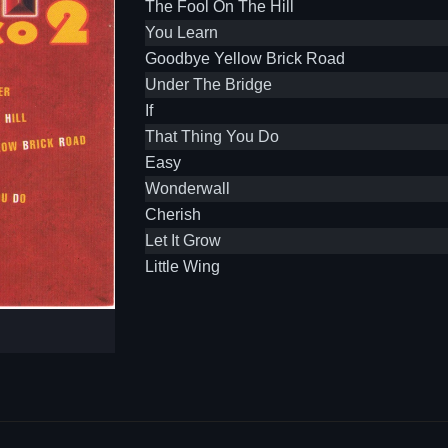
The Fool On The Hill
You Learn
Goodbye Yellow Brick Road
Under The Bridge
If
That Thing You Do
Easy
Wonderwall
Cherish
Let It Grow
Little Wing