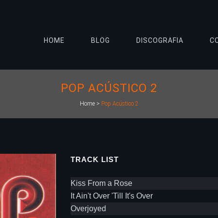
HOME
BLOG
DISCOGRAFIA
C
POP ACÚSTICO 2
Home
>
Pop Acústico 2
TRACK LIST
Kiss From a Rose
It Ain't Over 'Till It's Over
Overjoyed