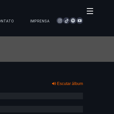
instagram
tiktok
spotify
youtube
ONTATO
IMPRENSA
Escutar álbum