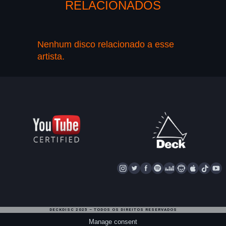
RELACIONADOS
Nenhum disco relacionado a esse
artista.
I
T
F
S
D
N
A
T
Y
N
W
A
P
E
A
P
I
S
I
C
O
E
P
P
K
U
T
T
E
T
Z
S
L
T
T
DECKDISC 2025 – TODOS OS DIREITOS RESERVADOS
A
T
I
E
T
E
O
U
Manage consent