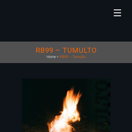
RB99 – TUMULTO
Home
>
RB99 – Tumulto