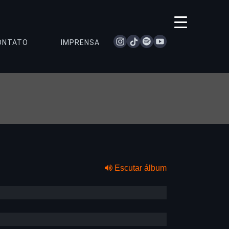
instagram
tiktok
spotify
youtube
ONTATO
IMPRENSA
Escutar álbum