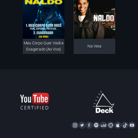
Meu Corpo Quer Você e
Na Veia
Exagerado (Ao Vivo)
I
T
F
S
D
N
A
T
Y
N
W
A
P
E
A
P
I