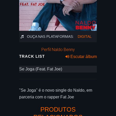
OUÇA NAS PLATAFORMAS:
DIGITAL
Perfil Naldo Benny
TRACK LIST
Escutar álbum
Se Joga (Feat. Fat Joe)
"Se Joga" é o novo single do Naldo, em
parceria com o rapper Fat Joe
PRODUTOS