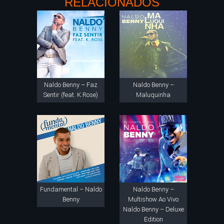
RELACIONADOS
Naldo Benny – Faz
Naldo Benny –
Sentir (feat. K.Rose)
Maluquinha
Fundamental – Naldo
Naldo Benny –
Benny
Multishow Ao Vivo
Naldo Benny – Deluxe
Edition