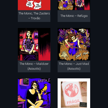
The Monic, The Zasters
The Mönic – Refúgio
– Trovão
The Mönic – Maldizer
The Mönic – Just Mad
(Acoustic)
(Acoustic)