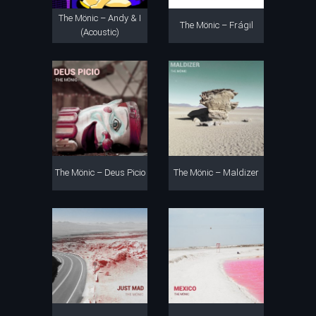
The Mönic – Andy & I
The Mönic – Frágil
(Acoustic)
The Mönic – Deus Picio
The Mönic – Maldizer