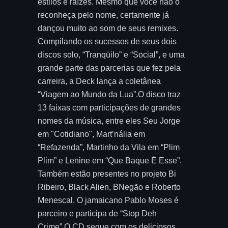
estilos e raízes. Mesmo que você não o
reconheça pelo nome, certamente já
dançou muito ao som de seus remixes.
Compilando os sucessos de seus dois
discos solo, “Tranqüilo” e “Social”, e uma
grande parte das parcerias que fez pela
carreira, a Deck lança a coletânea
“Viagem ao Mundo da Lua”.O disco traz
13 faixas com participações de grandes
nomes da música, entre eles Seu Jorge
em "Cotidiano", Mart’nália em
“Refazenda”, Martinho da Vila em “Plim
Plim” e Lenine em “Que Baque É Esse”.
Também estão presentes no projeto Bi
Ribeiro, Black Alien, BNegão e Roberto
Menescal. O jamaicano Pablo Moses é
parceiro e participa de “Stop Deh
Crime”.O CD segue com os deliciosos