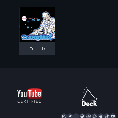
Tranquilo
I
T
F
S
D
N
A
T
Y