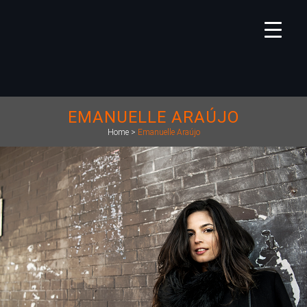
EMANUELLE ARAÚJO
Home
>
Emanuelle Araújo
642