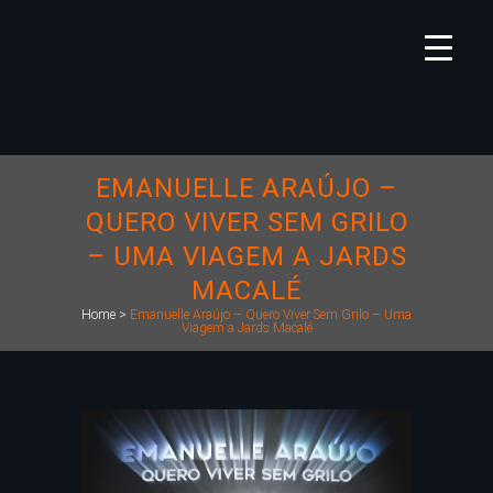
EMANUELLE ARAÚJO –
QUERO VIVER SEM GRILO
– UMA VIAGEM A JARDS
MACALÉ
Home
>
Emanuelle Araújo – Quero Viver Sem Grilo – Uma
Viagem a Jards Macalé