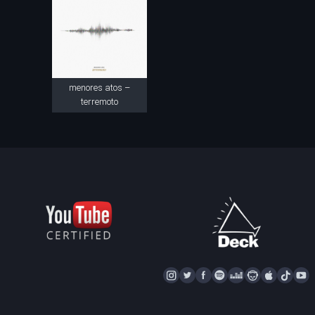
menores atos –
terremoto
I
T
F
S
D
N
A
T
Y
N
W
A
P
E
A
P
I
S
I
C
O
E
P
P
K
U