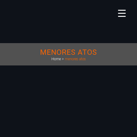
MENORES ATOS
Home
>
menores atos