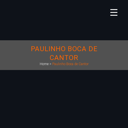
PAULINHO BOCA DE
CANTOR
Home
>
Paulinho Boca de Cantor
https://deckdisc.com.br/wp-
content/uploads/2021/08/headerpaulinhobocadecantor.jpg