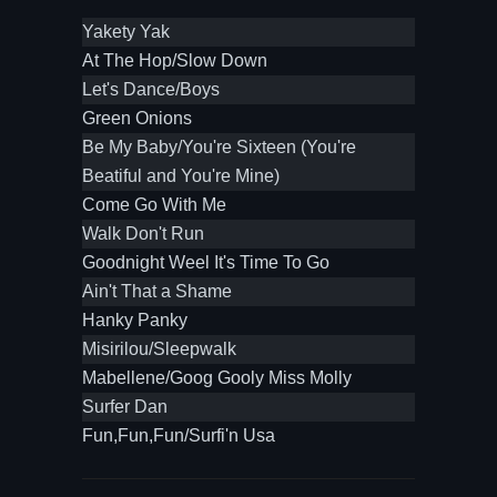
Yakety Yak
At The Hop/Slow Down
Let's Dance/Boys
Green Onions
Be My Baby/You're Sixteen (You're
Beatiful and You're Mine)
Come Go With Me
Walk Don't Run
Goodnight Weel It's Time To Go
Ain't That a Shame
Hanky Panky
Misirilou/Sleepwalk
Mabellene/Goog Gooly Miss Molly
Surfer Dan
Fun,Fun,Fun/Surfi'n Usa