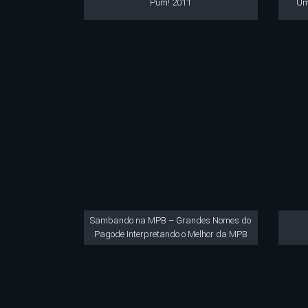
Pum! 2011
Um
Sambando na MPB – Grandes Nomes do
Pagode Interpretando o Melhor da MPB