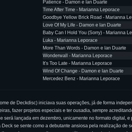
Patience - Damon e Ian Duarte
Time After Time - Marianna Leporace
Goodbye Yellow Brick Road - Marianna L
Love Of My Life - Damon e Ian Duarte
Baby Can I Hold You (Sorry) - Marianna L
Luka - Marianna Leporace
More Than Words - Damon e Ian Duarte
Wonderwall - Marianna Leporace
It's Too Late - Marianna Leporace
Wind Of Change - Damon e Ian Duarte
Mercedez Benz - Marianna Leporace
ome de Deckdisc) iniciava suas operações, já de forma indepen
reiras, fazer projetos especiais e ter ousadia, sempre acredita
ue será lançada em dezembro, unicamente no formato digital, e
a Deck se sente como a debutante ansiosa pela realização de seu