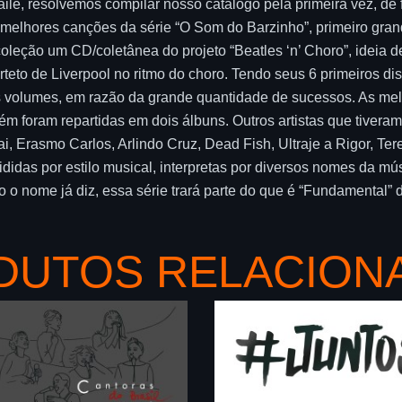
ile, resolvemos compilar nosso catálogo pela primeira vez, de
s melhores canções da série “O Som do Barzinho”, primeiro gr
oleção um CD/coletânea do projeto “Beatles ‘n’ Choro”, ideia 
eto de Liverpool no ritmo do choro. Tendo seus 6 primeiros di
is volumes, em razão da grande quantidade de sucessos. As me
foram repartidas em dois álbuns. Outros artistas que tivera
, Erasmo Carlos, Arlindo Cruz, Dead Fish, Ultraje a Rigor, Te
didas por estilo musical, interpretas por diversos nomes da m
mo o nome já diz, essa série trará parte do que é “Fundamental”
DUTOS RELACION