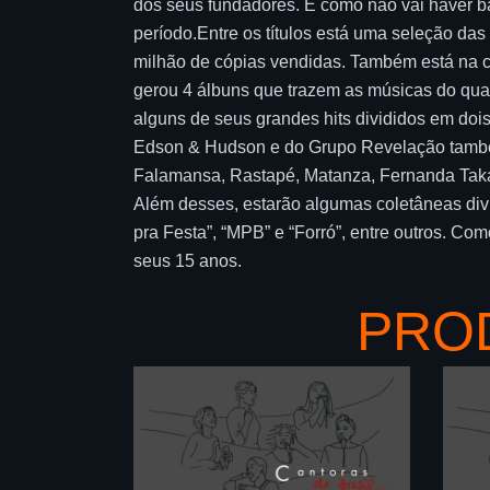
dos seus fundadores. E como não vai haver ba
período.Entre os títulos está uma seleção da
milhão de cópias vendidas. Também está na c
gerou 4 álbuns que trazem as músicas do quart
alguns de seus grandes hits divididos em do
Edson & Hudson e do Grupo Revelação também 
Falamansa, Rastapé, Matanza, Fernanda Takai
Além desses, estarão algumas coletâneas divi
pra Festa”, “MPB” e “Forró”, entre outros. Co
seus 15 anos.
PRO