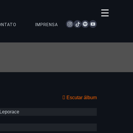
instagram
tiktok
spotify
youtube
ONTATO
IMPRENSA
Escutar álbum
 Leporace