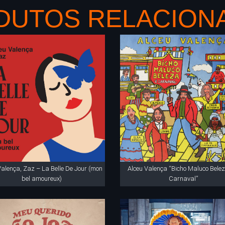
DUTOS RELACION
Valença, Zaz – La Belle De Jour (mon
Alceu Valença “Bicho Maluco Belez
bel amoureux)
Carnaval”