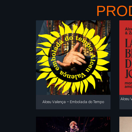
PRO
Alceu 
Alceu Valença – Embolada do Tempo