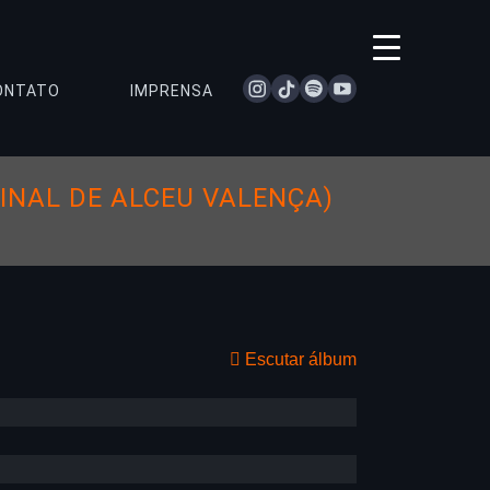
instagram
tiktok
spotify
youtube
ONTATO
IMPRENSA
INAL DE ALCEU VALENÇA)
Escutar álbum