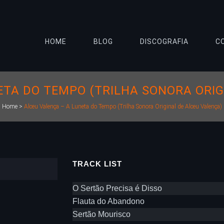
HOME
BLOG
DISCOGRAFIA
C
ETA DO TEMPO (TRILHA SONORA ORIG
Home
>
Alceu Valença – A Luneta do Tempo (Trilha Sonora Original de Alceu Valença)
TRACK LIST
O Sertão Precisa é Disso
Flauta do Abandono
Sertão Mourisco