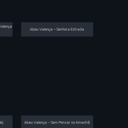
 Valença
Alceu Valença – Senhora Estrada
le)
Alceu Valença – Sem Pensar no Amanhã