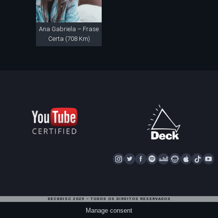
Ana Gabriela – Frase
Certa (708 Km)
I
T
F
S
D
N
A
T
Y
N
W
A
P
E
A
P
I
S
I
C
O
E
P
P
K
U
T
T
E
T
Z
S
L
T
T
DECKDISC 2025 – TODOS OS DIREITOS RESERVADOS
A
T
I
E
T
E
O
U
Manage consent
G
E
F
R
A
K
B