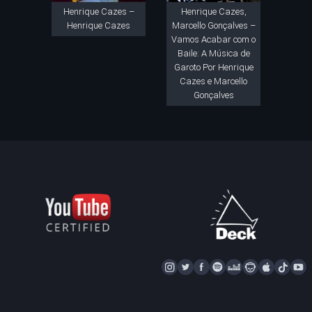
Henrique Cazes –
Henrique Cazes,
Henrique Cazes
Marcello Gonçalves –
Vamos Acabar com o
Baile: A Música de
Garoto Por Henrique
Cazes e Marcello
Gonçalves
I
T
F
S
D
N
A
T
Y
N
W
A
P
E
A
P
I
S
I
C
O
E
P
P
K
U