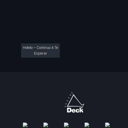
Hotelo – Continuo A Te
Esperar
I
T
F
S
D
N
A
T
Y