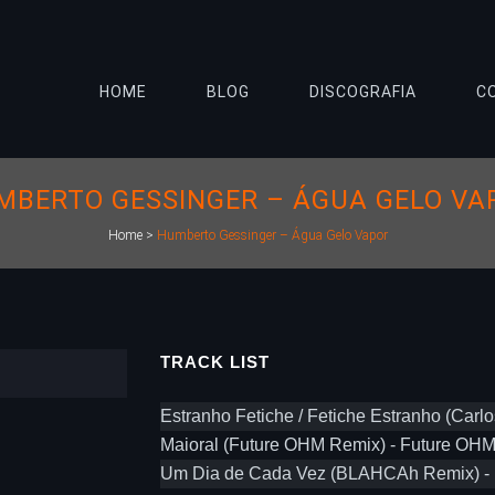
HOME
BLOG
DISCOGRAFIA
C
MBERTO GESSINGER – ÁGUA GELO VA
Home
>
Humberto Gessinger – Água Gelo Vapor
TRACK LIST
Estranho Fetiche / Fetiche Estranho (Carlos
Maioral (Future OHM Remix) - Future OH
Um Dia de Cada Vez (BLAHCAh Remix) 