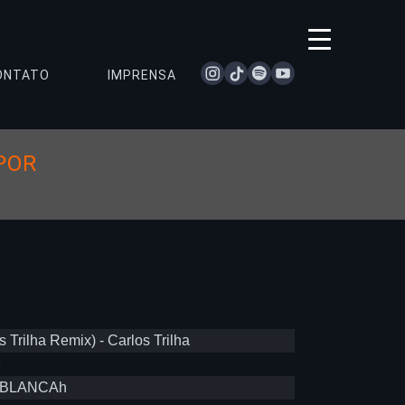
instagram
tiktok
spotify
youtube
ONTATO
IMPRENSA
POR
 Trilha Remix) - Carlos Trilha
M
- BLANCAh