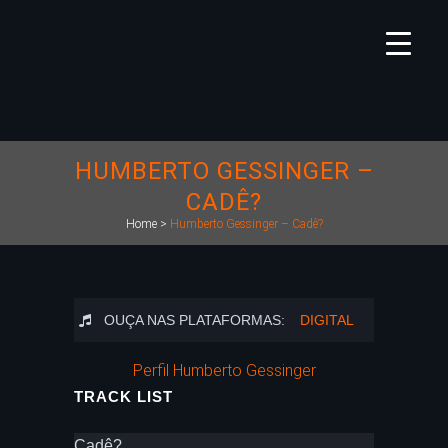
HUMBERTO GESSINGER –
CADÊ?
Home
>
Humberto Gessinger – Cadê?
OUÇA NAS PLATAFORMAS:
DIGITAL
Perfil Humberto Gessinger
TRACK LIST
Cadê?