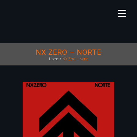
NX ZERO – NORTE
Home
>
NX Zero – Norte