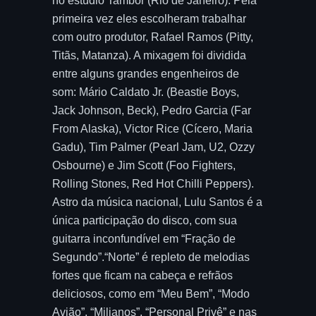
no estúdio Tambor (Rio de Janeiro). Pela
primeira vez eles escolheram trabalhar
com outro produtor, Rafael Ramos (Pitty,
Titãs, Matanza). A mixagem foi dividida
entre alguns grandes engenheiros de
som: Mário Caldato Jr. (Beastie Boys,
Jack Johnson, Beck), Pedro Garcia (Far
From Alaska), Victor Rice (Cícero, Maria
Gadu), Tim Palmer (Pearl Jam, U2, Ozzy
Osbourne) e Jim Scott (Foo Fighters,
Rolling Stones, Red Hot Chilli Peppers).
Astro da música nacional, Lulu Santos é a
única participação do disco, com sua
guitarra inconfundível em “Fração de
Segundo”.“Norte” é repleto de melodias
fortes que ficam na cabeça e refrãos
deliciosos, como em “Meu Bem”, “Modo
Avião”, “Milianos”, “Personal Privê” e nas