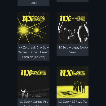
Edit)
NX Zero feat. Chorão –
NX Zero – Ligação (Ao
Cedo ou Tarde – Projeto
Vivo)
Paralelo (Ao Vivo)
NX Zero – Cartas Pra
NX Zero – Só Rezo (Ao