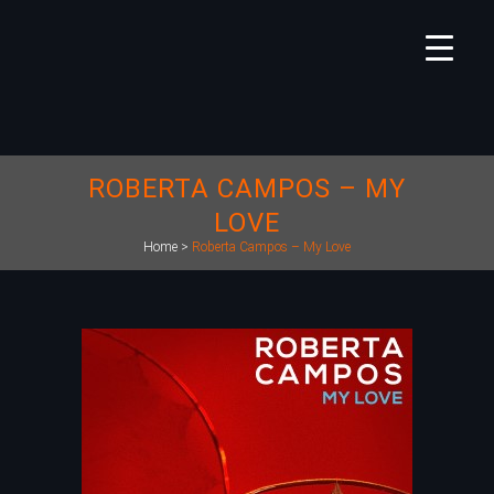
ROBERTA CAMPOS – MY
LOVE
Home
>
Roberta Campos – My Love