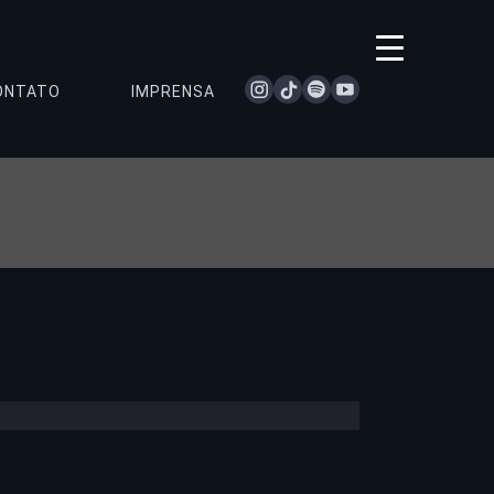
instagram
tiktok
spotify
youtube
ONTATO
IMPRENSA