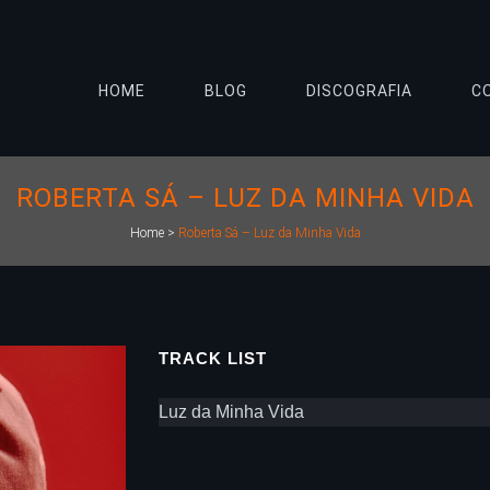
HOME
BLOG
DISCOGRAFIA
C
ROBERTA SÁ – LUZ DA MINHA VIDA
Home
>
Roberta Sá – Luz da Minha Vida
TRACK LIST
Luz da Minha Vida