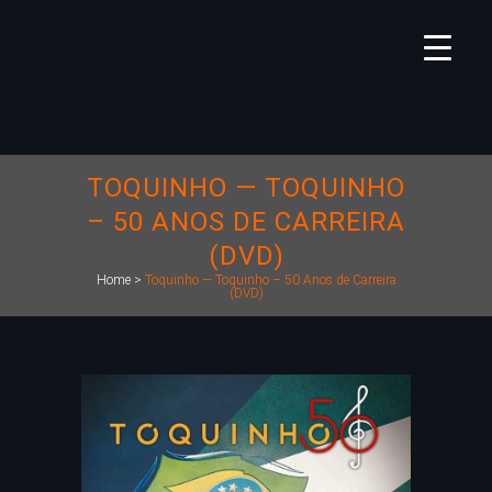
TOQUINHO — TOQUINHO
– 50 ANOS DE CARREIRA
(DVD)
Home
>
Toquinho — Toquinho – 50 Anos de Carreira
(DVD)