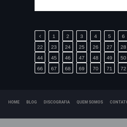
1
2
3
4
5
6
22
23
24
25
26
27
28
44
45
46
47
48
49
50
66
67
68
69
70
71
72
HOME
BLOG
DISCOGRAFIA
QUEM SOMOS
CONTAT