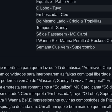
Equalize - Pablo Vittar
O Lobo - Tuyo
Emboscada - Céu
Do Mesmo Lado - Criolo & Tropkillaz
Temporal - Sandy
Só de Passagem - MC Carol
I Wanna Be - Marina Peralta & Rockers Co
Semana Que Vem - Supercombo
 referência para quem faz ou é fã de música, “Admirável Chip N
oram convidados para interpretarem as faixas com total liber
derosa versão de “Máscara”, Sandy dá voz a “Temporal”, Emici
ttar empresta seu romantismo a “Equalize”, MC Carol canta “Só 
mo Lado”. Céu interpreta “Emboscada”, Tuyo “O Lobo”, Super
 “I Wanna Be”.É impressionante ouvir as composições de Pitty 
 inspiração de cada um. Um álbum que é bem mais do que um 