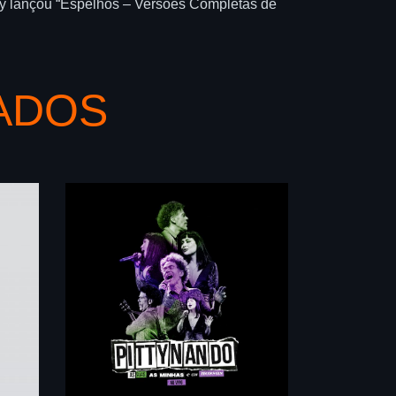
tty lançou “Espelhos – Versões Completas de
ADOS