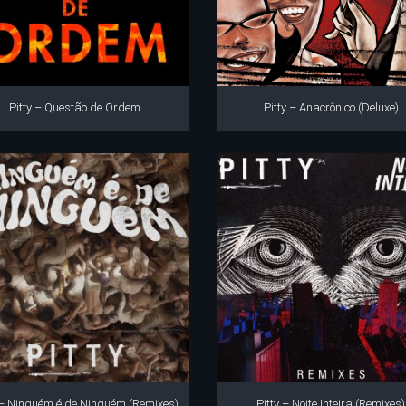
Pitty – Questão de Ordem
Pitty – Anacrônico (Deluxe)
 – Ninguém é de Ninguém (Remixes)
Pitty – Noite Inteira (Remixes)