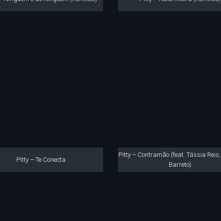
Pitty – Contramão (feat. Tássia Reis
Pitty – Te Conecta
Barreto)