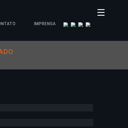
instagram
tiktok
spotify
youtube
ONTATO
IMPRENSA
VADO