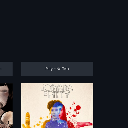
a
Pitty – Na Tela