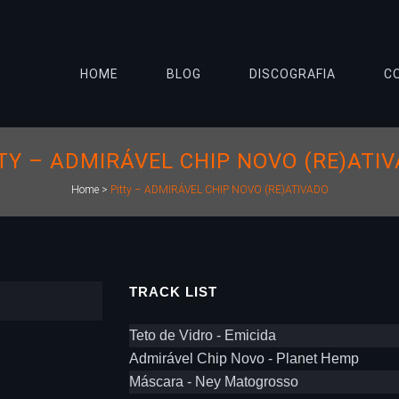
HOME
BLOG
DISCOGRAFIA
C
TY – ADMIRÁVEL CHIP NOVO (RE)ATI
Home
>
Pitty – ADMIRÁVEL CHIP NOVO (RE)ATIVADO
TRACK LIST
Teto de Vidro - Emicida
Admirável Chip Novo - Planet Hemp
Máscara - Ney Matogrosso