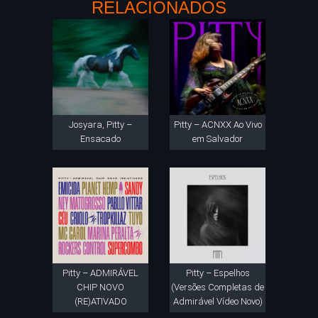
RELACIONADOS
Josyara, Pitty –
Pitty – ACNXX Ao Vivo
Ensacado
em Salvador
Pitty – ADMIRÁVEL
Pitty – Espelhos
CHIP NOVO
(Versões Completas de
(RE)ATIVADO
Admirável Vídeo Novo)