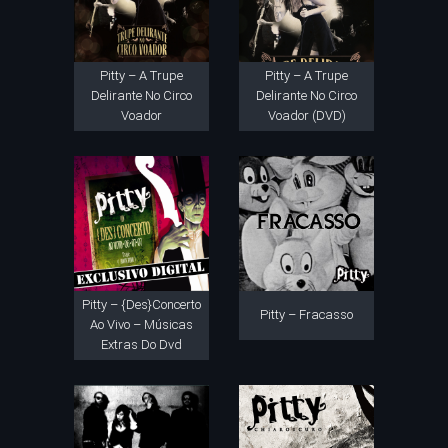
Pitty – A Trupe
Pitty – A Trupe
Delirante No Circo
Delirante No Circo
Voador
Voador (DVD)
Pitty – {Des}Concerto
Pitty – Fracasso
Ao Vivo – Músicas
Extras Do Dvd