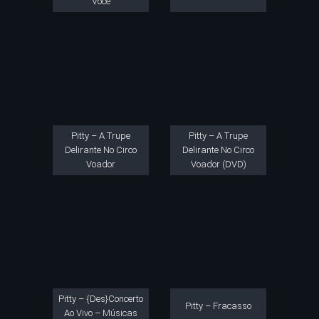
Você
Pitty – A Trupe
Pitty – A Trupe
Delirante No Circo
Delirante No Circo
Voador
Voador (DVD)
Pitty – {Des}Concerto
Pitty – Fracasso
Ao Vivo – Músicas