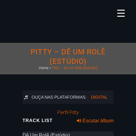
PITTY – DÊ UM ROLÊ
(ESTÚDIO)
Home
>
Pitty – Dê Um Rolê (Estúdio)
OUÇA NAS PLATAFORMAS:
DIGITAL
Perfil Pitty
TRACK LIST
Escutar álbum
Dê Um Rolê (Estúdio)