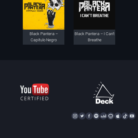
Black Pantera –
Black Pantera – I Can’t
Capítulo Negro
Breathe
I
T
F
S
D
N
A
T
Y
N
W
A
P
E
A
P
I
S
I
C
O
E
P
P
K
U
T
T
E
T
Z
S
L
T
T