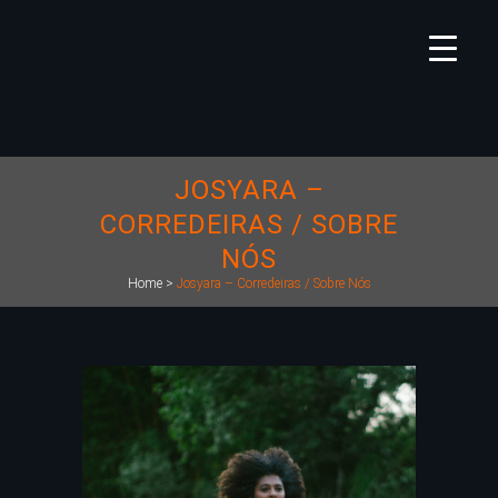
JOSYARA –
CORREDEIRAS / SOBRE
NÓS
Home
>
Josyara – Corredeiras / Sobre Nós