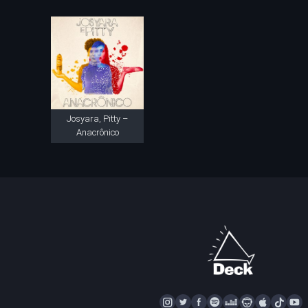
Josyara, Pitty –
Anacrônico
I
T
F
S
D
N
A
T
Y