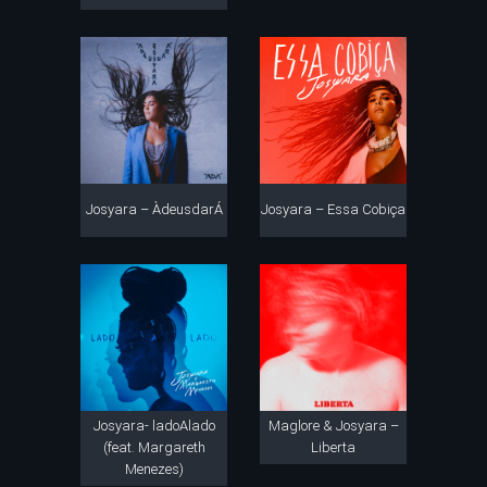
Josyara – ÀdeusdarÁ
Josyara – Essa Cobiça
Josyara- ladoAlado
Maglore & Josyara –
(feat. Margareth
Liberta
Menezes)