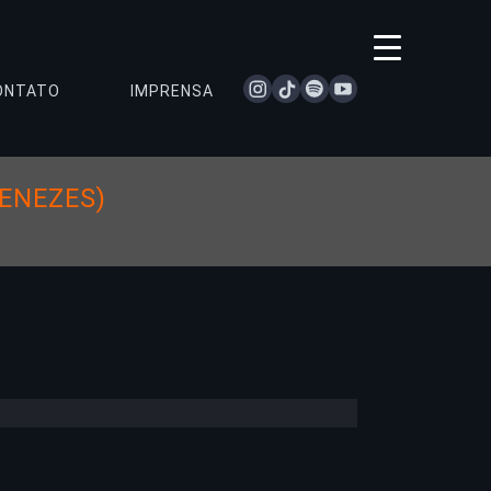
instagram
tiktok
spotify
youtube
ONTATO
IMPRENSA
ENEZES)