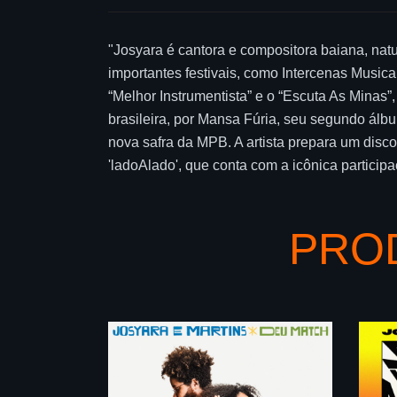
"Josyara é cantora e compositora baiana, nat
importantes festivais, como Intercenas Music
“Melhor Instrumentista” e o “Escuta As Minas
brasileira, por Mansa Fúria, seu segundo álb
nova safra da MPB. A artista prepara um disco
'ladoAlado', que conta com a icônica partici
PRO