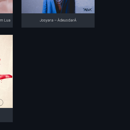
em Lua
Josyara – ÀdeusdarÁ