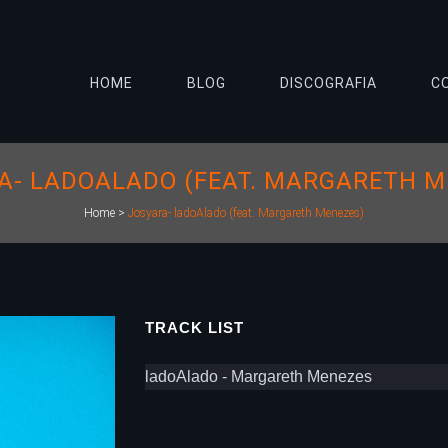
HOME
BLOG
DISCOGRAFIA
C
A- LADOALADO (FEAT. MARGARETH M
Home
>
Josyara- ladoAlado (feat. Margareth Menezes)
TRACK LIST
ladoAlado - Margareth Menezes