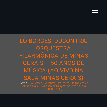
LÔ BORGES, DOCONTRA,
ORQUESTRA
FILARMÔNICA DE MINAS
GERAIS – 50 ANOS DE
MÚSICA (AO VIVO NA
SALA MINAS GERAIS)
Home
>
Lô Borges, DoContra, Orquestra Filarmônica de
Minas Gerais – 50 Anos de Música (Ao Vivo na Sala
Minas Gerais)