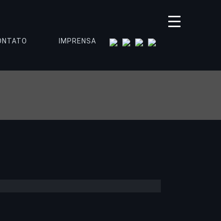
instagram
tiktok
spotify
youtube
ONTATO
IMPRENSA