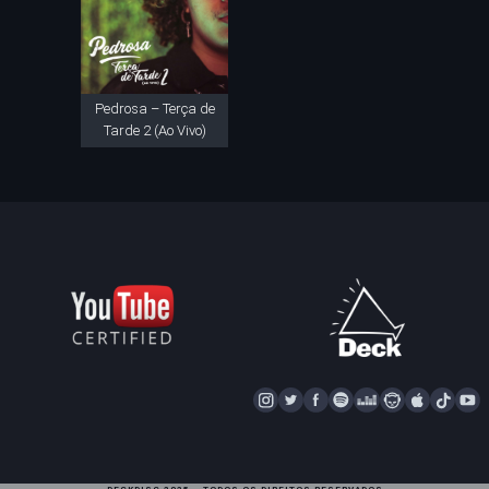
Pedrosa – Terça de
Tarde 2 (Ao Vivo)
I
T
F
S
D
N
A
T
Y
N
W
A
P
E
A
P
I
S
I
C
O
E
P
P
K
U
T
T
E
T
Z
S
L
T
T