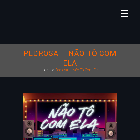
PEDROSA – NÃO TÔ COM
ELA
Home
>
Pedrosa – Não Tô Com Ela