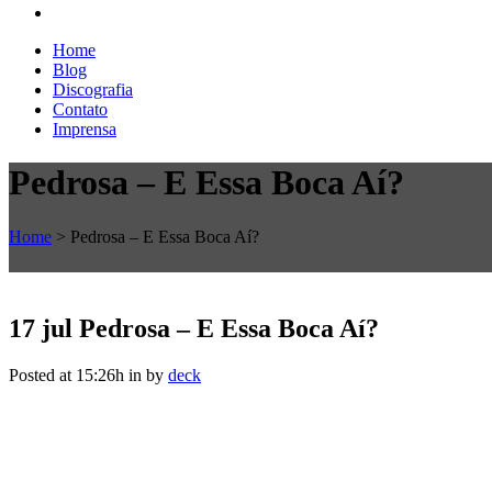
Home
Blog
Discografia
Contato
Imprensa
Pedrosa – E Essa Boca Aí?
Home
>
Pedrosa – E Essa Boca Aí?
17 jul
Pedrosa – E Essa Boca Aí?
Posted at 15:26h
in
by
deck