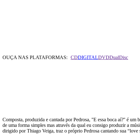
OUÇA NAS PLATAFORMAS:
CD
DIGITAL
DVD
DualDisc
TRACK LIST
Composta, produzida e cantada por Pedrosa, ''E essa boca aí?'' é um 
de uma forma simples mas através da qual eu consigo produzir a músic
dirigido por Thiago Veiga, traz o próprio Pedrosa cantando sua “lo