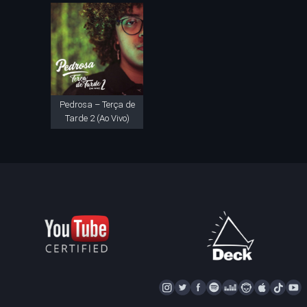
Pedrosa – Terça de
Tarde 2 (Ao Vivo)
I
T
F
S
D
N
A
T
Y
N
W
A
P
E
A
P
I