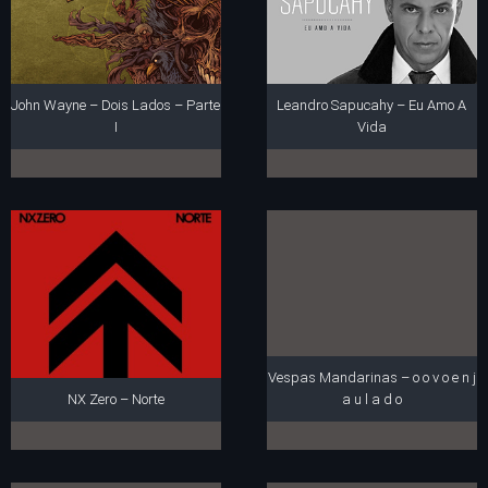
John Wayne – Dois Lados – Parte
Leandro Sapucahy – Eu Amo A
I
Vida
Vespas Mandarinas – o o v o e n j
NX Zero – Norte
a u l a d o