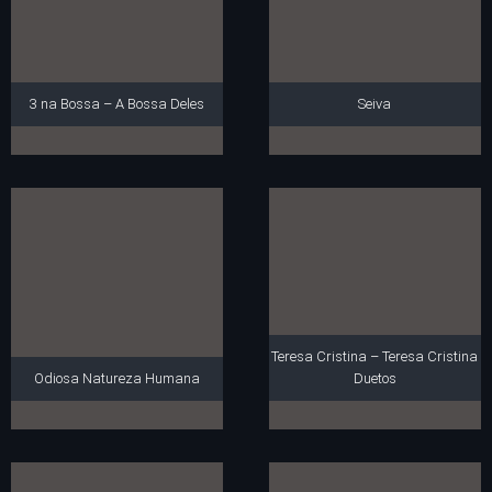
3 na Bossa – A Bossa Deles
Seiva
Teresa Cristina – Teresa Cristina
Odiosa Natureza Humana
Duetos