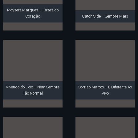
Moyseis Marques – Fases do
Coração
Catch Side – Sempre Mais
Vivendo do Ócio – Nem Sempre
Sorriso Maroto – É Diferente Ao
Tão Normal
Vivo