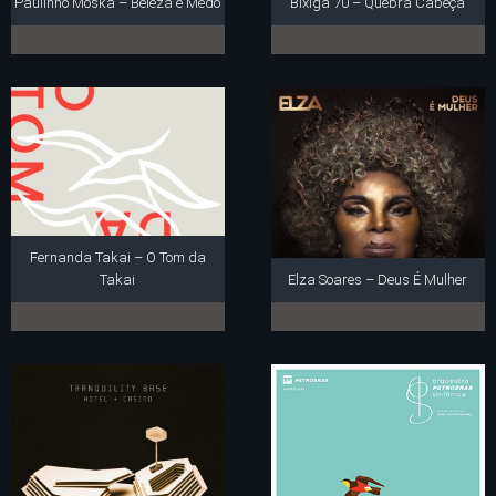
Paulinho Moska – Beleza e Medo
Bixiga 70 – Quebra Cabeça
Fernanda Takai – O Tom da
Takai
Elza Soares – Deus É Mulher