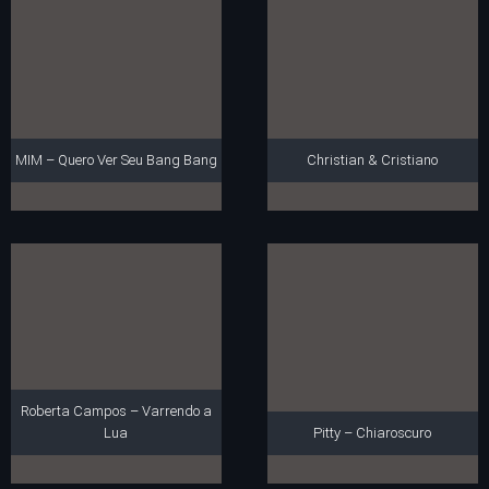
MIM – Quero Ver Seu Bang Bang
Christian & Cristiano
Roberta Campos – Varrendo a
Lua
Pitty – Chiaroscuro