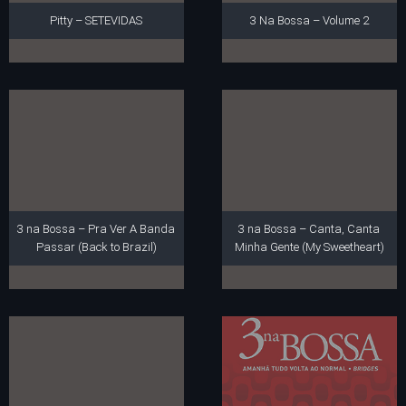
Pitty – SETEVIDAS
3 Na Bossa – Volume 2
3 na Bossa – Pra Ver A Banda
3 na Bossa – Canta, Canta
Passar (Back to Brazil)
Minha Gente (My Sweetheart)