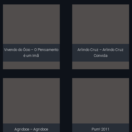
Vivendo do Ócio – O Pensamento
Arlindo Cruz – Arlindo Cruz
é um Imã
Convida
Agridoce – Agridoce
Pum! 2011