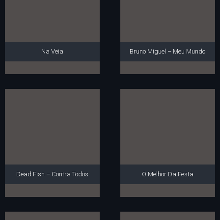
Na Veia
Bruno Miguel – Meu Mundo
Dead Fish – Contra Todos
O Melhor Da Festa