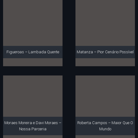
Figueroas – Lambada Quente
Matanza – Pior Cenário Possível
Moraes Moreira e Davi Moraes –
Roberta Campos – Maior Que O
Nossa Parceria
Mundo