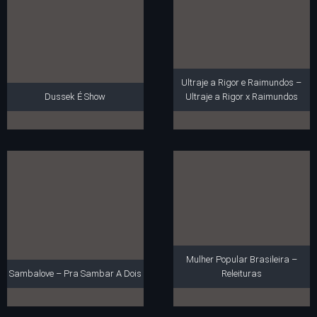
Ultraje a Rigor e Raimundos –
Dussek É Show
Ultraje a Rigor x Raimundos
Mulher Popular Brasileira –
Sambalove – Pra Sambar A Dois
Releituras