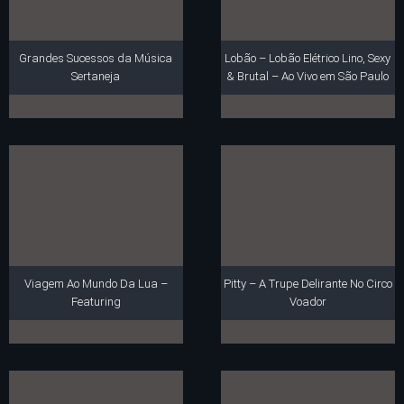
Grandes Sucessos da Música
Lobão – Lobão Elétrico Lino, Sexy
Sertaneja
& Brutal – Ao Vivo em São Paulo
Viagem Ao Mundo Da Lua –
Pitty – A Trupe Delirante No Circo
Featuring
Voador