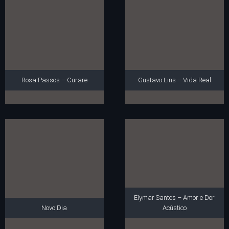
Rosa Passos – Curare
Gustavo Lins – Vida Real
Elymar Santos – Amor e Dor
Novo Dia
Acústico