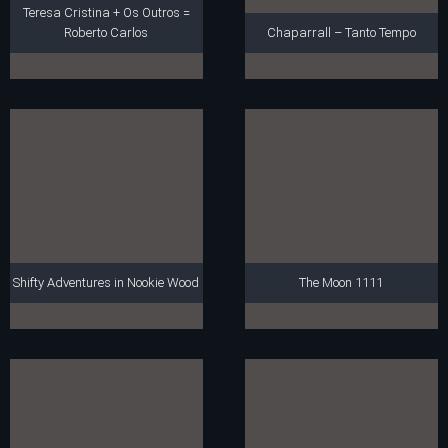
Teresa Cristina + Os Outros =
Roberto Carlos
Chaparrall – Tanto Tempo
Shifty Adventures in Nookie Wood
The Moon 1111