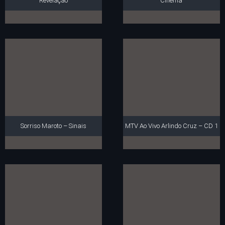
Revelação
Cinema
Sorriso Maroto – Sinais
MTV Ao Vivo Arlindo Cruz – CD 1