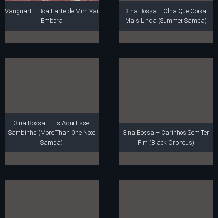
Vanguart – Boa Parte de Mim Vai
3 na Bossa – Olha Que Coisa
Embora
Mais Linda (Summer Samba)
3 na Bossa – Eis Aqui Esse
Sambinha (More Than One Note
3 na Bossa – Carinhos Sem Ter
Samba)
Fim (Black Orpheus)